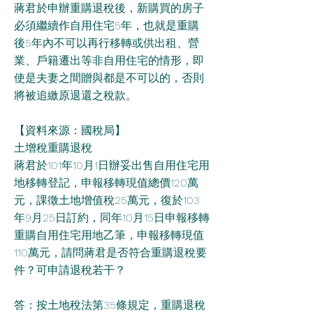
蔣君於申辦重購退稅後，新購買的房子
必須繼續作自用住宅5年，也就是重購
後5年內不可以再行移轉或供出租、營
業、戶籍遷出等非自用住宅的情形，即
使是夫妻之間贈與都是不可以的，否則
將被追繳原退還之稅款。
【資料來源：國稅局】
土增稅重購退稅
蔣君於101年10月1日辦妥出售自用住宅用
地移轉登記，申報移轉現值總價120萬
元，課徵土地增值稅25萬元，復於103
年9月25日訂約，同年10月15日申報移轉
重購自用住宅用地乙筆，申報移轉現值
110萬元，請問蔣君是否符合重購退稅要
件？可申請退稅若干？
答：按土地稅法第35條規定，重購退稅