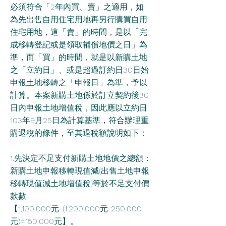
必須符合「2年內買、賣」之適用，如
為先出售自用住宅用地再另行購買自用
住宅用地，這「賣」的時間，是以「完
成移轉登記或是領取補償地價之日」為
準，而「買」的時間，就是以新購土地
之「立約日」、或是超過訂約日30日始
申報土地移轉之「申報日」為準，予以
計算。本案新購土地係於訂立契約後30
日內申報土地增值稅，因此應以立約日
103年9月25日為計算基準，符合辦理重
購退稅的條件，至其退稅額說明如下：
1.先決定不足支付新購土地地價之總額：
新購土地申報移轉現值減(出售土地申報
移轉現值減土地增值稅)等於不足支付價
款數
【1,100,000元-(1,200,000元-250,000
元)=150,000元】。