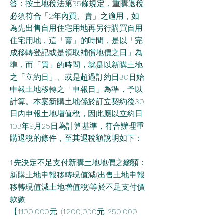
答：按土地稅法第35條規定，重購退稅
必須符合「2年內買、賣」之適用，如
為先出售自用住宅用地再另行購買自用
住宅用地，這「賣」的時間，是以「完
成移轉登記或是領取補償地價之日」為
準，而「買」的時間，就是以新購土地
之「立約日」、或是超過訂約日30日始
申報土地移轉之「申報日」為準，予以
計算。本案新購土地係於訂立契約後30
日內申報土地增值稅，因此應以立約日
103年9月25日為計算基準，符合辦理重
購退稅的條件，至其退稅額說明如下：
1.先決定不足支付新購土地地價之總額：
新購土地申報移轉現值減(出售土地申報
移轉現值減土地增值稅)等於不足支付價
款數
【1,100,000元-(1,200,000元-250,000