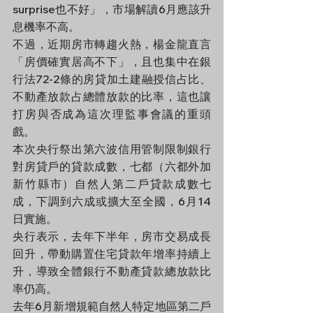
surprise也不好」，市場解讀6月應該升
息機率不高。
不過，近期房市轉趨火熱，楊金龍直言
「房價確實居高不下」，且也集中在銀
行法72-2條的房貸加土建融授信占比、
不動產放款占總體放款的比率，這也讓
打房與否成為這次理監事會議的重頭
戲。
本次央行祭出第六波信用管制限制銀行
對房貸戶的貸款成數，七都（六都外加
新竹縣市）自然人第二戶貸款成數七
成，下調到六成或擴大至全國，6月14
日實施。
央行表示，去年下半年，房市交易成長
回升，帶動購置住宅貸款年增率持續上
升，導致全體銀行不動產貸款總放款比
率仍高。
去年6月新增規範自然人特定地區第二戶