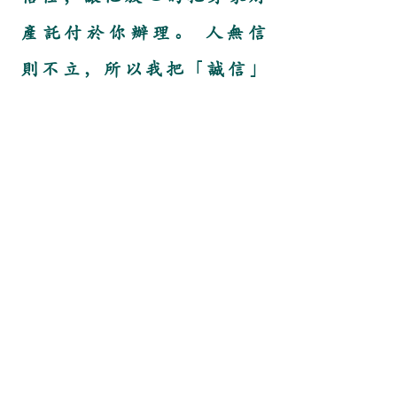
產託付於你辦理。 人無信
則不立，所以我把「誠信」
當成本事務所的經營理念，
時時警惕自己，莫忘初衷，
這也是本所長期以來能屹立
不搖的碁石。
鴻鈞地政士事務所
新北市三重區環河南路125號1樓
服務電話：(02)8972-0808
www.jiahui.com.tw