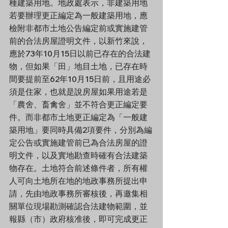
種建築用地。地政處表示，非建築用地
若要辦理更正編定為一般建築用地，應
檢附非都市土地公告編定前或實施建管
前的合法房屋證明文件，以新竹來說，
應於73年10月15日以前已存在的合法建
物，但如果「田」地目土地，已存在時
間要提前至62年10月15日前，且用途必
須是住家，也就是說房屋如果用途若是
「農舍、畜禽舍」並不符合更正編定要
件。而非都市土地更正編定為「一般建
築用地」要同時具備2項要件，分別為編
定公告或實施建管前已為合法房屋的證
明文件，以及實地勘查時確有合法建築
物存在。土地符合前述條件者，所有權
人可向土地所在地的地政事務所提出申
請，先由地政事務所審核後，再邀集相
關單位現場勘測確認合法建物範圍，並
報縣（市）政府核准後，即可完成更正