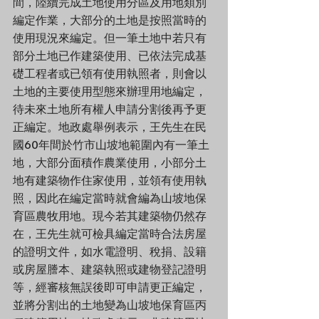
間，陸續完成土地使用分區及用地類別
編定作業，大部分的土地是按照當時的
使用現況來編定。但一筆土地中若只有
部分土地已作建築使用、已依法完成基
礎工程者或已領有使用執照者，則會以
土地的主要使用型態來辦理用地編定，
待未來土地所有權人申請分割後再予更
正編定。地政處舉例表示，王先生在民
國60年間於竹市山坡地範圍內有一筆土
地，大部分面積作農業使用，小部分土
地有建築物作住家使用，並領有使用執
照，因此在編定當時就會編為山坡地保
育區農牧用地。現今若其建築物仍然存
在，王先生就可檢具編定當時合法房屋
的證明文件，如水電證明、稅捐、設籍
或房屋謄本、建築執照或建物登記證明
等，經審核無誤後即可申請更正編定，
並將分割出的土地變為山坡地保育區丙